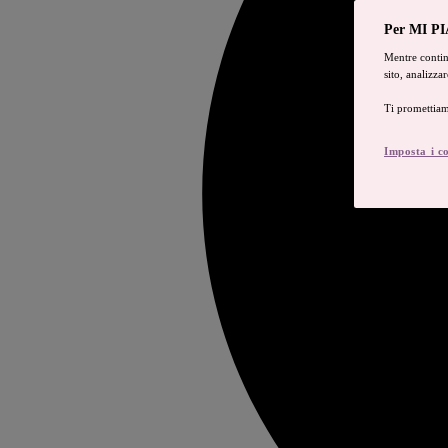
Per MI PIA
Mentre continu
sito, analizza
Ti promettiam
Imposta i c