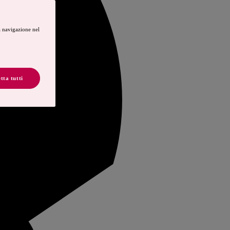
a navigazione nel
.
tta tutti