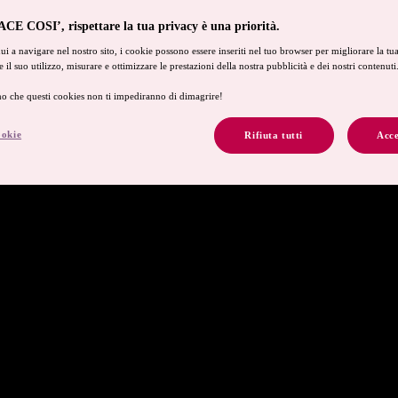
CE COSI’, rispettare la tua privacy è una priorità.
i a navigare nel nostro sito, i cookie possono essere inseriti nel tuo browser per migliorare la tu
re il suo utilizzo, misurare e ottimizzare le prestazioni della nostra pubblicità e dei nostri contenuti
o che questi cookies non ti impediranno di dimagrire!
ookie
Rifiuta tutti
Acce