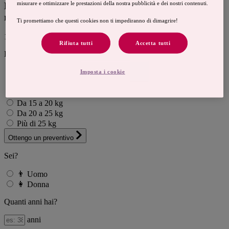
misurare e ottimizzare le prestazioni della nostra pubblicità e dei nostri contenuti.
Domanda di preventivo
rapida e gratuita
Ti promettiamo che questi cookies non ti impediranno di dimagrire!
1
Rifiuta tutti
Accetta tutti
Desidero perdere
Meno di 5 kg
Imposta i cookie
Da 5 a 10 kg
Da 10 a 15 kg
Da 15 a 20 kg
Da 20 a 25 kg
Più di 25 kg
Ottengo un preventivo
Sei?
👨
Uomo
👩
Donna
Quanti anni hai?
anni