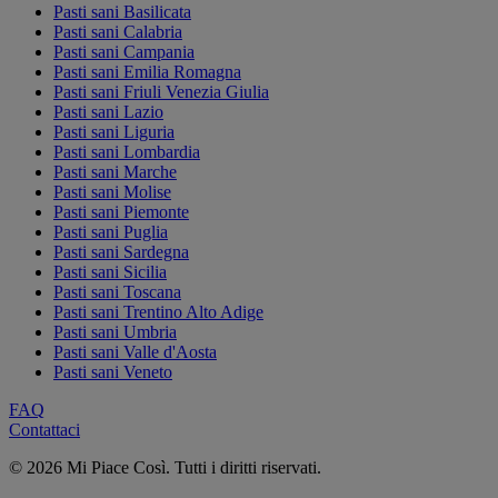
Pasti sani Basilicata
Pasti sani Calabria
Pasti sani Campania
Pasti sani Emilia Romagna
Pasti sani Friuli Venezia Giulia
Pasti sani Lazio
Pasti sani Liguria
Pasti sani Lombardia
Pasti sani Marche
Pasti sani Molise
Pasti sani Piemonte
Pasti sani Puglia
Pasti sani Sardegna
Pasti sani Sicilia
Pasti sani Toscana
Pasti sani Trentino Alto Adige
Pasti sani Umbria
Pasti sani Valle d'Aosta
Pasti sani Veneto
FAQ
Contattaci
© 2026 Mi Piace Così. Tutti i diritti riservati.