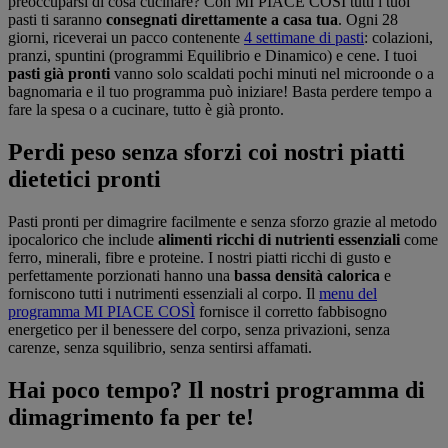
preoccuparsi di cosa cucinare? Con MI PIACE COSÌ tutti i tuoi
pasti ti saranno
consegnati direttamente a casa tua
. Ogni 28
giorni, riceverai un pacco contenente
4 settimane di pasti
: colazioni,
pranzi, spuntini (programmi Equilibrio e Dinamico) e cene. I tuoi
pasti già pronti
vanno solo scaldati pochi minuti nel microonde o a
bagnomaria e il tuo programma può iniziare! Basta perdere tempo a
fare la spesa o a cucinare, tutto è già pronto.
Perdi peso senza sforzi coi nostri piatti
dietetici pronti
Pasti pronti per dimagrire facilmente e senza sforzo grazie al metodo
ipocalorico che include
alimenti ricchi di nutrienti essenziali
come
ferro, minerali, fibre e proteine. I nostri piatti ricchi di gusto e
perfettamente porzionati hanno una
bassa densità calorica
e
forniscono tutti i nutrimenti essenziali al corpo. Il
menu del
programma MI PIACE COSÌ
fornisce il corretto fabbisogno
energetico per il benessere del corpo, senza privazioni, senza
carenze, senza squilibrio, senza sentirsi affamati.
Hai poco tempo? Il nostri programma di
dimagrimento fa per te!