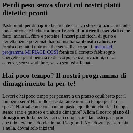
Perdi peso senza sforzi coi nostri piatti
dietetici pronti
Pasti pronti per dimagrire facilmente e senza sforzo grazie al metodo
ipocalorico che include
alimenti ricchi di nutrienti essenziali
come
ferro, minerali, fibre e proteine. I nostri piatti ricchi di gusto e
perfettamente porzionati hanno una
bassa densità calorica
e
forniscono tutti i nutrimenti essenziali al corpo. Il
menu del
programma MI PIACE COSÌ
fornisce il corretto fabbisogno
energetico per il benessere del corpo, senza privazioni, senza
carenze, senza squilibrio, senza sentirsi affamati.
Hai poco tempo? Il nostri programma di
dimagrimento fa per te!
Lavori e hai poco tempo per pensare a un pranzo equilibrato per il
tuo benessere? Hai mille cose da fare e non hai tempo per fare la
spesa? Non sai come cucinare un pasto equilibrato che sia al tempo
stesso sano e gustoso e ti aiuti a dimagrire? Allora il nostro
piano di
dimagrimento
fa per te. Lasciati conquistare dai nostri pasti pronti
che ti invieremo a domicilio ogni 28 giorni. Non dovrai pensare più
a nulla, dovrai solo iniziare!