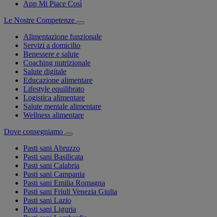
App Mi Piace Così
Le Nostre Competenze
Alimentazione funzionale
Servizi a domicilio
Benessere e salute
Coaching nutrizionale
Salute digitale
Educazione alimentare
Lifestyle equilibrato
Logistica alimentare
Salute mentale alimentare
Wellness alimentare
Dove consegniamo
Pasti sani Abruzzo
Pasti sani Basilicata
Pasti sani Calabria
Pasti sani Campania
Pasti sani Emilia Romagna
Pasti sani Friuli Venezia Giulia
Pasti sani Lazio
Pasti sani Liguria