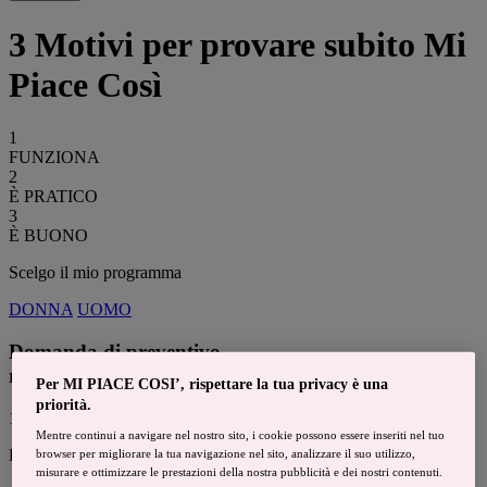
3 Motivi
per provare subito
Mi
Piace Così
1
FUNZIONA
2
È PRATICO
3
È BUONO
Scelgo il mio programma
DONNA
UOMO
Domanda di preventivo
rapida e gratuita
Per MI PIACE COSI’, rispettare la tua privacy è una
priorità.
1
Mentre continui a navigare nel nostro sito, i cookie possono essere inseriti nel tuo
Desidero perdere
browser per migliorare la tua navigazione nel sito, analizzare il suo utilizzo,
misurare e ottimizzare le prestazioni della nostra pubblicità e dei nostri contenuti.