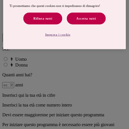
Meno di 5 kg
Ti promettiamo che questi cookies non ti impediranno di dimagrire!
Da 5 a 10 kg
Da 10 a 15 kg
Rifiuta tutti
Accetta tutti
Da 15 a 20 kg
Da 20 a 25 kg
Più di 25 kg
Imposta i cookie
Ottengo un preventivo
Sei?
👨
Uomo
👩
Donna
Quanti anni hai?
anni
Inserisci qui la tua età in cifre
Inserisci la tua età come numero intero
Devi essere maggiorenne per iniziare questo programma
Per iniziare questo programma è necessario essere più giovani