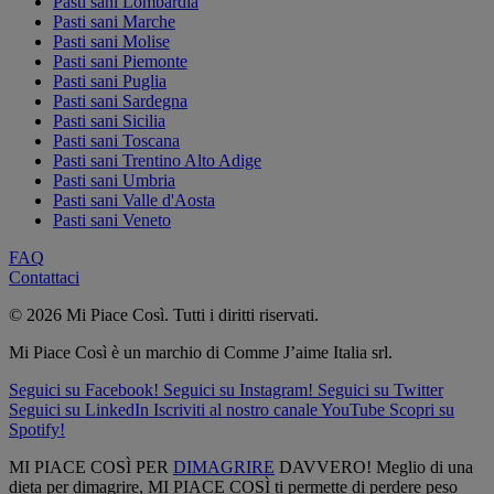
Pasti sani Lombardia
Pasti sani Marche
Pasti sani Molise
Pasti sani Piemonte
Pasti sani Puglia
Pasti sani Sardegna
Pasti sani Sicilia
Pasti sani Toscana
Pasti sani Trentino Alto Adige
Pasti sani Umbria
Pasti sani Valle d'Aosta
Pasti sani Veneto
FAQ
Contattaci
© 2026 Mi Piace Così. Tutti i diritti riservati.
Mi Piace Così è un marchio di Comme J’aime Italia srl.
Seguici su Facebook!
Seguici su Instagram!
Seguici su Twitter
Seguici su LinkedIn
Iscriviti al nostro canale YouTube
Scopri su
Spotify!
MI PIACE COSÌ PER
DIMAGRIRE
DAVVERO! Meglio di una
dieta per dimagrire, MI PIACE COSÌ ti permette di perdere peso