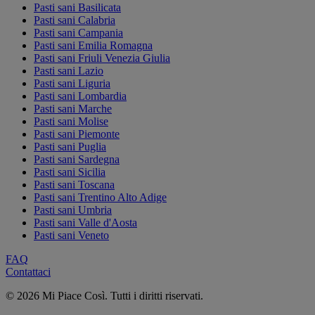
Pasti sani Basilicata
Pasti sani Calabria
Pasti sani Campania
Pasti sani Emilia Romagna
Pasti sani Friuli Venezia Giulia
Pasti sani Lazio
Pasti sani Liguria
Pasti sani Lombardia
Pasti sani Marche
Pasti sani Molise
Pasti sani Piemonte
Pasti sani Puglia
Pasti sani Sardegna
Pasti sani Sicilia
Pasti sani Toscana
Pasti sani Trentino Alto Adige
Pasti sani Umbria
Pasti sani Valle d'Aosta
Pasti sani Veneto
FAQ
Contattaci
© 2026 Mi Piace Così. Tutti i diritti riservati.