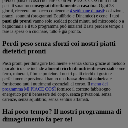
preoccuparsi di cosa cucinare? Con MI PIACE COSÌ tutti i tuoi
pasti ti saranno
consegnati direttamente a casa tua
. Ogni 28
giorni, riceverai un pacco contenente
4 settimane di pasti
: colazioni,
pranzi, spuntini (programmi Equilibrio e Dinamico) e cene. I tuoi
pasti già pronti
vanno solo scaldati pochi minuti nel microonde o a
bagnomaria e il tuo programma può iniziare! Basta perdere tempo a
fare la spesa o a cucinare, tutto è già pronto.
Perdi peso senza sforzi coi nostri piatti
dietetici pronti
Pasti pronti per dimagrire facilmente e senza sforzo grazie al metodo
ipocalorico che include
alimenti ricchi di nutrienti essenziali
come
ferro, minerali, fibre e proteine. I nostri piatti ricchi di gusto e
perfettamente porzionati hanno una
bassa densità calorica
e
forniscono tutti i nutrimenti essenziali al corpo. Il
menu del
programma MI PIACE COSÌ
fornisce il corretto fabbisogno
energetico per il benessere del corpo, senza privazioni, senza
carenze, senza squilibrio, senza sentirsi affamati.
Hai poco tempo? Il nostri programma di
dimagrimento fa per te!