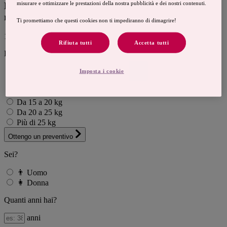
misurare e ottimizzare le prestazioni della nostra pubblicità e dei nostri contenuti.
Domanda di preventivo
rapida e gratuita
Ti promettiamo che questi cookies non ti impediranno di dimagrire!
1
Rifiuta tutti
Accetta tutti
Desidero perdere
Meno di 5 kg
Imposta i cookie
Da 5 a 10 kg
Da 10 a 15 kg
Da 15 a 20 kg
Da 20 a 25 kg
Più di 25 kg
Ottengo un preventivo
Sei?
👨
Uomo
👩
Donna
Quanti anni hai?
anni