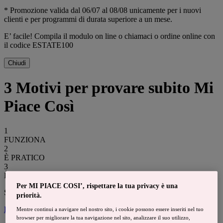
* Promozione valida dal 06/07 al 08/08 unicamente per i nuovi
clienti e per programmi di durata superiore a un mese.
E’ facile! Compila il modulo on line o chiamaci o ordine online con
il codice ESTATE100
Chiudi
3 Motivi
per provare subito
Mi
Piace Così
1
FUNZIONA
2
È PRATICO
3
È BUONO
Per MI PIACE COSI’, rispettare la tua privacy è una
Scelgo il mio programma
priorità.
DONNA
UOMO
Mentre continui a navigare nel nostro sito, i cookie possono essere inseriti nel tuo
browser per migliorare la tua navigazione nel sito, analizzare il suo utilizzo,