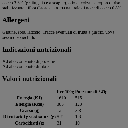
cocco 3,5% (grattugiata e a scaglie), olio di colza, sciroppo di riso,
stabilizzante : fibra d'acacia, aroma naturale di noce di cocco 0,8%
Allergeni
Glutine, soia, lattosio. Tracce eventuali di frutta a guscio, uova,
sesamo e arachidi.
Indicazioni nutrizionali
Ad alto contenuto di proteine
Ad alto contenuto di fibre
Valori nutrizionali
Per 100g
Porzione di 245g
Energia (KJ)
1610
515
Energia (Kcal)
385
123
Grasso (g)
12
3.8
Di cui acidi grassi saturi (g)
5.7
1.8
Carboidrati (g)
31
10