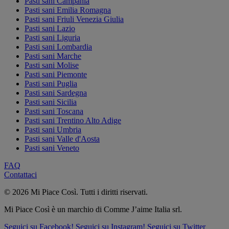
Pasti sani Campania
Pasti sani Emilia Romagna
Pasti sani Friuli Venezia Giulia
Pasti sani Lazio
Pasti sani Liguria
Pasti sani Lombardia
Pasti sani Marche
Pasti sani Molise
Pasti sani Piemonte
Pasti sani Puglia
Pasti sani Sardegna
Pasti sani Sicilia
Pasti sani Toscana
Pasti sani Trentino Alto Adige
Pasti sani Umbria
Pasti sani Valle d'Aosta
Pasti sani Veneto
FAQ
Contattaci
© 2026 Mi Piace Così. Tutti i diritti riservati.
Mi Piace Così è un marchio di Comme J’aime Italia srl.
Seguici su Facebook!
Seguici su Instagram!
Seguici su Twitter