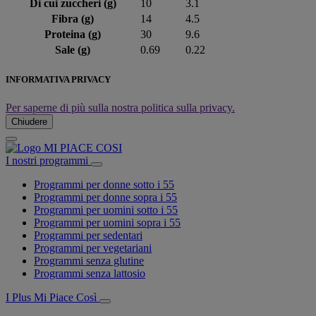
Di cui zuccheri (g)
10
3.1
Fibra (g)
14
4.5
Proteina (g)
30
9.6
Sale (g)
0.69
0.22
INFORMATIVA PRIVACY
Per saperne di più sulla nostra politica sulla privacy.
Chiudere
I nostri programmi
Programmi per donne sotto i 55
Programmi per donne sopra i 55
Programmi per uomini sotto i 55
Programmi per uomini sopra i 55
Programmi per sedentari
Programmi per vegetariani
Programmi senza glutine
Programmi senza lattosio
I Plus Mi Piace Così