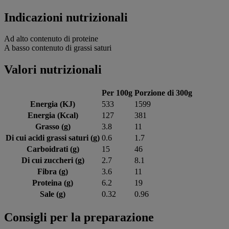
Indicazioni nutrizionali
Ad alto contenuto di proteine
A basso contenuto di grassi saturi
Valori nutrizionali
Per 100g
Porzione di 300g
Energia (KJ)
533
1599
Energia (Kcal)
127
381
Grasso (g)
3.8
11
Di cui acidi grassi saturi (g)
0.6
1.7
Carboidrati (g)
15
46
Di cui zuccheri (g)
2.7
8.1
Fibra (g)
3.6
11
Proteina (g)
6.2
19
Sale (g)
0.32
0.96
Consigli per la preparazione