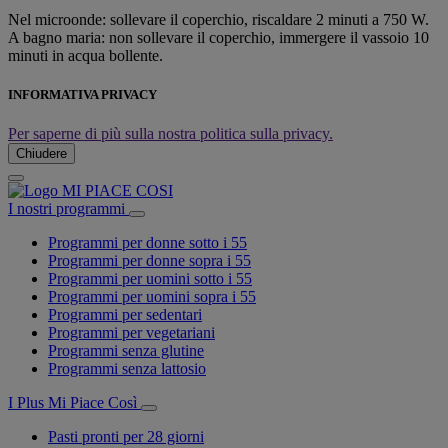
Nel microonde: sollevare il coperchio, riscaldare 2 minuti a 750 W.
A bagno maria: non sollevare il coperchio, immergere il vassoio 10
minuti in acqua bollente.
INFORMATIVA PRIVACY
Per saperne di più sulla nostra politica sulla privacy.
Chiudere
I nostri programmi
Programmi per donne sotto i 55
Programmi per donne sopra i 55
Programmi per uomini sotto i 55
Programmi per uomini sopra i 55
Programmi per sedentari
Programmi per vegetariani
Programmi senza glutine
Programmi senza lattosio
I Plus Mi Piace Così
Pasti pronti per 28 giorni