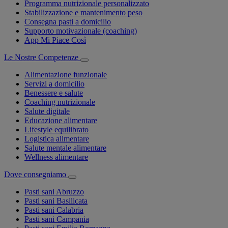
Programma nutrizionale personalizzato
Stabilizzazione e mantenimento peso
Consegna pasti a domicilio
Supporto motivazionale (coaching)
App Mi Piace Così
Le Nostre Competenze
Alimentazione funzionale
Servizi a domicilio
Benessere e salute
Coaching nutrizionale
Salute digitale
Educazione alimentare
Lifestyle equilibrato
Logistica alimentare
Salute mentale alimentare
Wellness alimentare
Dove consegniamo
Pasti sani Abruzzo
Pasti sani Basilicata
Pasti sani Calabria
Pasti sani Campania