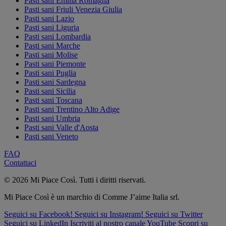
Pasti sani Emilia Romagna
Pasti sani Friuli Venezia Giulia
Pasti sani Lazio
Pasti sani Liguria
Pasti sani Lombardia
Pasti sani Marche
Pasti sani Molise
Pasti sani Piemonte
Pasti sani Puglia
Pasti sani Sardegna
Pasti sani Sicilia
Pasti sani Toscana
Pasti sani Trentino Alto Adige
Pasti sani Umbria
Pasti sani Valle d'Aosta
Pasti sani Veneto
FAQ
Contattaci
© 2026 Mi Piace Così. Tutti i diritti riservati.
Mi Piace Così è un marchio di Comme J’aime Italia srl.
Seguici su Facebook!
Seguici su Instagram!
Seguici su Twitter
Seguici su LinkedIn
Iscriviti al nostro canale YouTube
Scopri su