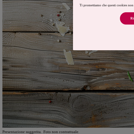
Ti promettiamo che questi cookies non 
Ri
Presentazione suggerita. Foto non contrattuale.