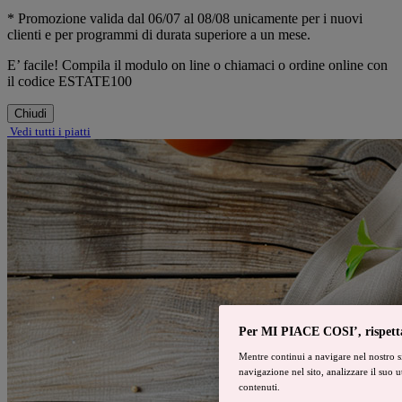
* Promozione valida dal 06/07 al 08/08 unicamente per i nuovi
clienti e per programmi di durata superiore a un mese.
E’ facile! Compila il modulo on line o chiamaci o ordine online con
il codice ESTATE100
Chiudi
Vedi tutti i piatti
Per MI PIACE COSI’, rispettar
Mentre continui a navigare nel nostro si
navigazione nel sito, analizzare il suo u
contenuti.