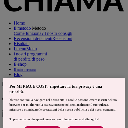
Home
Il metodo
Metodo
Come funziona?
I nostri consigli
Recensioni dei clienti
Recensioni
Risultati
I menu
Menu
i nostri programmi
di perdita di peso
E-shop
Il mio account
Blog
Per MI PIACE COSI’, rispettare la tua privacy è una
priorità.
100€ DI SCONTO
con il codice
ESTATE100
dal 06/07 al
08/08
!
Mentre continui a navigare nel nostro sito, i cookie possono essere inseriti nel tuo
browser per migliorare la tua navigazione nel sito, analizzare il suo utilizzo,
misurare e ottimizzare le prestazioni della nostra pubblicità e dei nostri contenuti.
Ti promettiamo che questi cookies non ti impediranno di dimagrire!
100€ DI SCONTO
con il codice
ESTATE100
dal 06/07 al
08/08
!