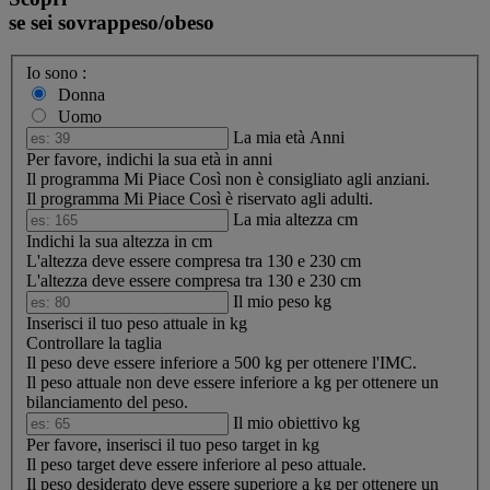
se sei sovrappeso/obeso
Io sono :
Donna
Uomo
La mia età
Anni
Per favore, indichi la sua età in anni
Il programma Mi Piace Così non è consigliato agli anziani.
Il programma Mi Piace Così è riservato agli adulti.
La mia altezza
cm
Indichi la sua altezza in cm
L'altezza deve essere compresa tra 130 e 230 cm
L'altezza deve essere compresa tra 130 e 230 cm
Il mio peso
kg
Inserisci il tuo peso attuale in kg
Controllare la taglia
Il peso deve essere inferiore a 500 kg per ottenere l'IMC.
Il peso attuale non deve essere inferiore a
kg per ottenere un
bilanciamento del peso.
Il mio obiettivo
kg
Per favore, inserisci il tuo peso target in kg
Il peso target deve essere inferiore al peso attuale.
Il peso desiderato deve essere superiore a
kg per ottenere un