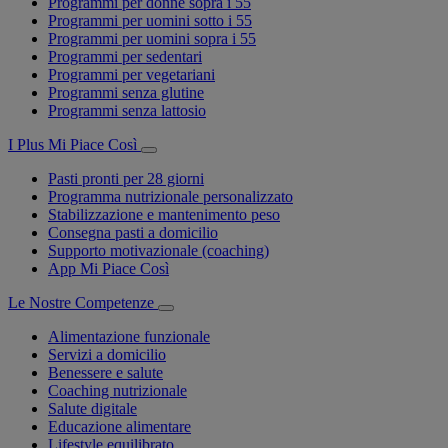
Programmi per donne sopra i 55
Programmi per uomini sotto i 55
Programmi per uomini sopra i 55
Programmi per sedentari
Programmi per vegetariani
Programmi senza glutine
Programmi senza lattosio
I Plus Mi Piace Così
Pasti pronti per 28 giorni
Programma nutrizionale personalizzato
Stabilizzazione e mantenimento peso
Consegna pasti a domicilio
Supporto motivazionale (coaching)
App Mi Piace Così
Le Nostre Competenze
Alimentazione funzionale
Servizi a domicilio
Benessere e salute
Coaching nutrizionale
Salute digitale
Educazione alimentare
Lifestyle equilibrato