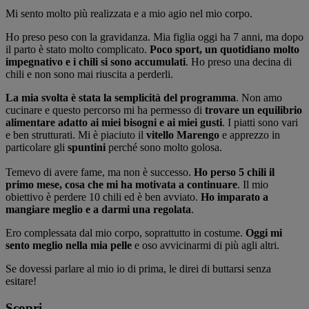
Mi sento molto più realizzata e a mio agio nel mio corpo.
Ho preso peso con la gravidanza. Mia figlia oggi ha 7 anni, ma dopo
il parto è stato molto complicato.
Poco sport, un quotidiano molto
impegnativo e i chili si sono accumulati
. Ho preso una decina di
chili e non sono mai riuscita a perderli.
La mia svolta è stata la semplicità del programma
. Non amo
cucinare e questo percorso mi ha permesso di
trovare un equilibrio
alimentare adatto ai miei bisogni e ai miei gusti
. I piatti sono vari
e ben strutturati. Mi è piaciuto il
vitello Marengo
e apprezzo in
particolare gli
spuntini
perché sono molto golosa.
Temevo di avere fame, ma non è successo.
Ho perso 5 chili il
primo mese, cosa che mi ha motivata a continuare
. Il mio
obiettivo è perdere 10 chili ed è ben avviato.
Ho imparato a
mangiare meglio e a darmi una regolata
.
Ero complessata dal mio corpo, soprattutto in costume.
Oggi mi
sento meglio nella mia pelle
e oso avvicinarmi di più agli altri.
Se dovessi parlare al mio io di prima, le direi di buttarsi senza
esitare!
Scopri